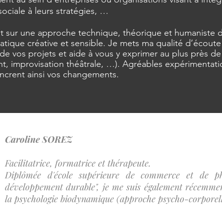
ociale à leurs stratégies, …
nt sur une approche technique, théorique et humaniste
tique créative et sensible. Je mets ma qualité d’écoute
 de vos projets et aide à vous y exprimer au plus près 
ant, improvisation théâtrale, …). Agréables expériment
ancrent ainsi vos changements.
Caroline SOREZ
Facilitatrice, formatrice et thérapeute.
Diplômée d'école supérieure de commerce et de p
développement durable", je me suis également récemme
la psychologie biodynamique (approche psycho-corporel