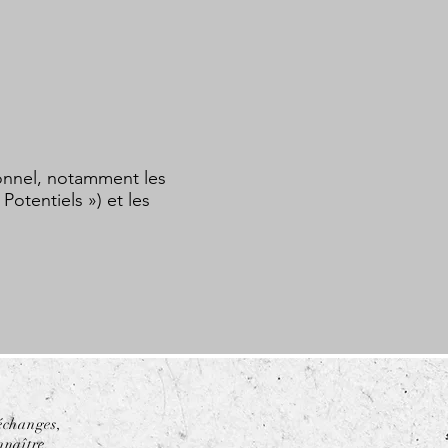
onnel, notamment les
Potentiels ») et les
 échanges,
nnaître.