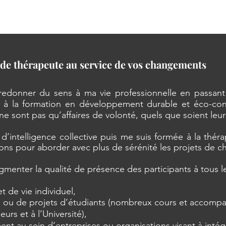
 de thérapeute au service de vos changements
redonner du sens à ma vie professionnelle en passant 
à la formation en développement durable et éco-conce
e sont pas qu’affaires de volonté, quels que soient leu
s d’intelligence collective puis me suis formée à la thé
tions pour aborder avec plus de sérénité les projets de 
enter la qualité de présence des participants à tous l
 de vie individuel,
es ou de projets d’étudiants (nombreux cours et accom
 et à l’Université),
t au sein d’entreprises ou organisations visant à intég