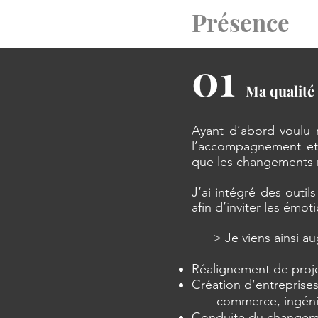
Présence
01
Ma qualité
Ayant d’abord voulu 
l’accompagnement et 
que les changements n
J’ai intégré des outil
afin d’inviter les émo
> Je viens ainsi augm
Réalignement de projet
Création d’entrepris
commerce, ingénieurs
Conduite du changemen