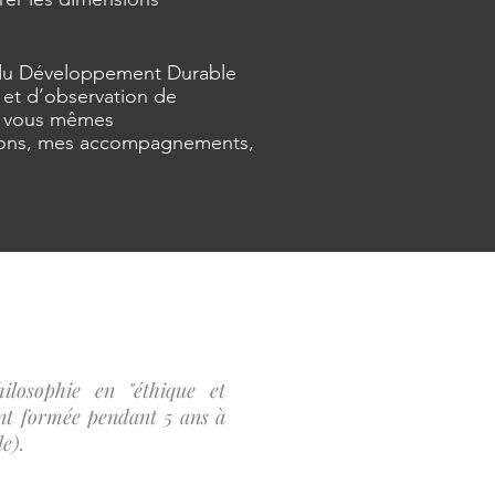
 du Développement Durable
 et d’observation de
de vous mêmes
ations, mes accompagnements,
hilosophie en
"éthique et
nt formée pendant 5 ans à
le)
.