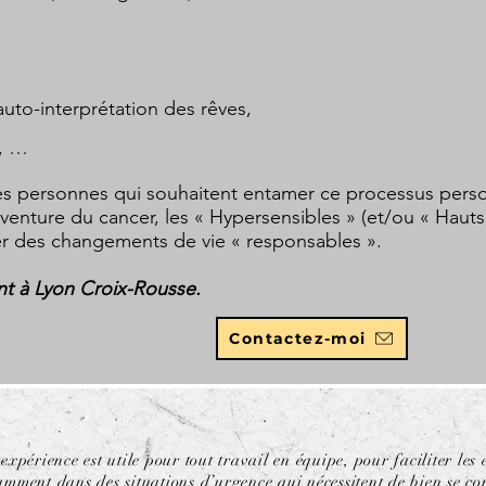
uto-interprétation des rêves,
s, …
s personnes qui souhaitent entamer ce processus pers
venture du cancer, les « Hypersensibles » (et/ou « Hauts 
r des changements de vie « responsables ».
nt à Lyon Croix-Rousse.
Contactez-moi
 expérience est utile pour tout travail en équipe, pour faciliter les
amment dans des situations
d’urgence qui nécessitent de bien se co